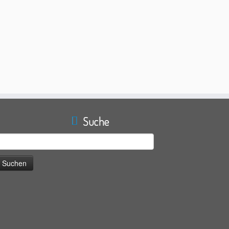
Suche
uche
ach: