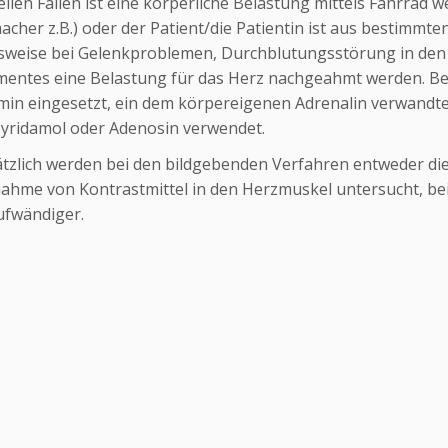
ellen Fällen ist eine körperliche Belastung mittels Fahrrad 
acher z.B.) oder der Patient/die Patientin ist aus bestimmte
lsweise bei Gelenkproblemen, Durchblutungsstörung in den B
entes eine Belastung für das Herz nachgeahmt werden. Bei d
in eingesetzt, ein dem körpereigenen Adrenalin verwandte 
pyridamol oder Adenosin verwendet.
tzlich werden bei den bildgebenden Verfahren entweder 
nahme von Kontrastmittel in den Herzmuskel untersucht, bei
aufwändiger.