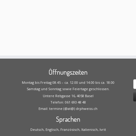
Öffnungszeiten
S
Montag bis Freitag 08.45 – ca. 12.00 und 14.00 bis ca. 18.00
n
Samstag und Sonntag sowie Feiertage geschlossen.
Untere Rebgasse 16, 4058 Basel
Telefon: 061 693 48 48
Email: termine (@at@) drphweiss.ch
Sprachen
Deutsch, Englisch, Französisch, Italienisch, Ivrit