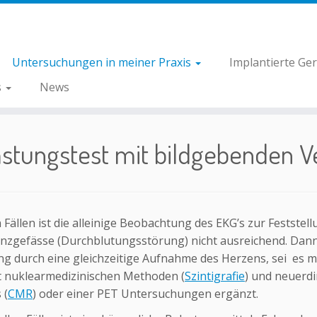
Untersuchungen in meiner Praxis
Implantierte Ge
s
News
astungstest mit bildgebenden V
n Fällen ist die alleinige Beobachtung des EKG’s zur Festst
nzgefässe (Durchblutungsstörung) nicht ausreichend. Dann
ng durch eine gleichzeitige Aufnahme des Herzens, sei es mi
t nuklearmedizinischen Methoden (
Szintigrafie
) und neuerd
 (
CMR
) oder einer PET Untersuchungen ergänzt.