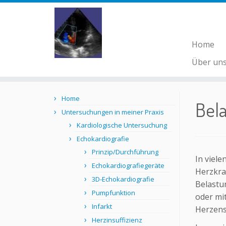
Home
Über un
Skip
Home
to
Bel
content
Untersuchungen in meiner Praxis
Kardiologische Untersuchung
Echokardiografie
Prinzip/Durchführung
In viele
Echokardiografiegeräte
Herzkra
3D-Echokardiografie
Belastu
Pumpfunktion
oder mi
Infarkt
Herzens
Herzinsuffizienz