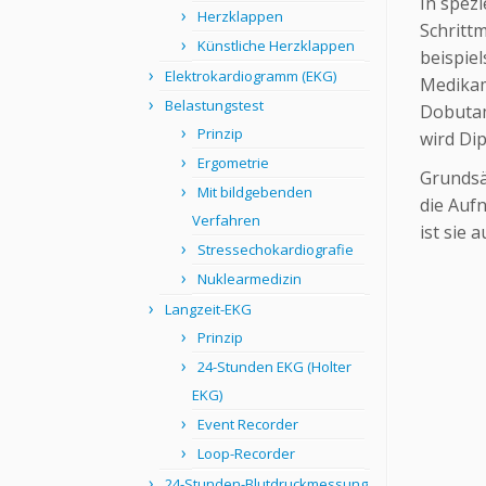
In spezi
Herzklappen
Schrittm
Künstliche Herzklappen
beispie
Elektrokardiogramm (EKG)
Medikam
Belastungstest
Dobutam
Prinzip
wird Di
Ergometrie
Grundsä
Mit bildgebenden
die Auf
Verfahren
ist sie 
Stressechokardiografie
Nuklearmedizin
Langzeit-EKG
Prinzip
24-Stunden EKG (Holter
EKG)
Event Recorder
Loop-Recorder
24-Stunden-Blutdruckmessung