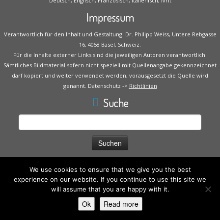
Deutsch, Englisch, Französisch, Italienisch, Ivrit
Impressum
Verantwortlich für den Inhalt und Gestaltung: Dr. Philipp Weiss, Untere Rebgasse
16, 4058 Basel, Schweiz.
Für die Inhalte externer Links sind die jeweiligen Autoren verantwortlich.
Sämtliches Bildmaterial sofern nicht speziell mit Quellenangabe gekennzeichnet
darf kopiert und weiter verwendet werden, vorausgesetzt die Quelle wird
genannt. Datenschutz ->
Richtlinien
Suche
Suche
nach:
We use cookies to ensure that we give you the best
experience on our website. If you continue to use this site we
will assume that you are happy with it.
·
© 2026
Praxis Dr. Philipp Weiss
·
Powered by
·
Ok
Read more
Entworfen mit dem
Customizr-Theme
·