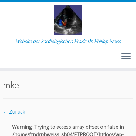
Website der kardiologischen Praxis Dr. Philipp Weiss
Skip
to
mke
content
← Zurück
Warning
: Trying to access array offset on false in
/home/ftpdrphweiss_sh04/FTPROOT/htdocs/wp-