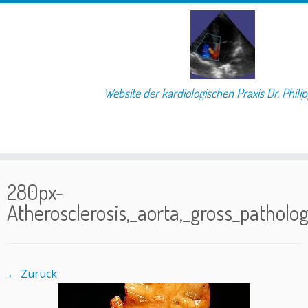
Website der kardiologischen Praxis Dr. Phili
Skip
to
280px-
content
Atherosclerosis,_aorta,_gross_patholo
← Zurück