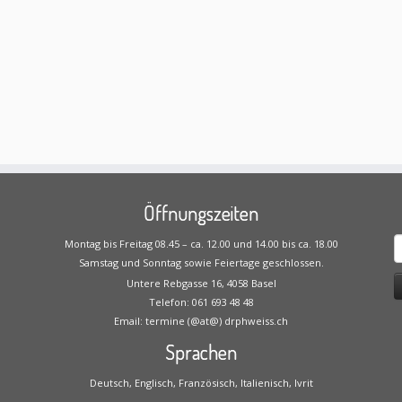
Öffnungszeiten
S
Montag bis Freitag 08.45 – ca. 12.00 und 14.00 bis ca. 18.00
n
Samstag und Sonntag sowie Feiertage geschlossen.
Untere Rebgasse 16, 4058 Basel
Telefon: 061 693 48 48
Email: termine (@at@) drphweiss.ch
Sprachen
Deutsch, Englisch, Französisch, Italienisch, Ivrit