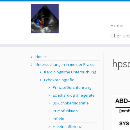
Home
Über un
Skip
Home
to
hps
content
Untersuchungen in meiner Praxis
Kardiologische Untersuchung
Echokardiografie
Prinzip/Durchführung
Echokardiografiegeräte
3D-Echokardiografie
Pumpfunktion
Infarkt
Herzinsuffizienz