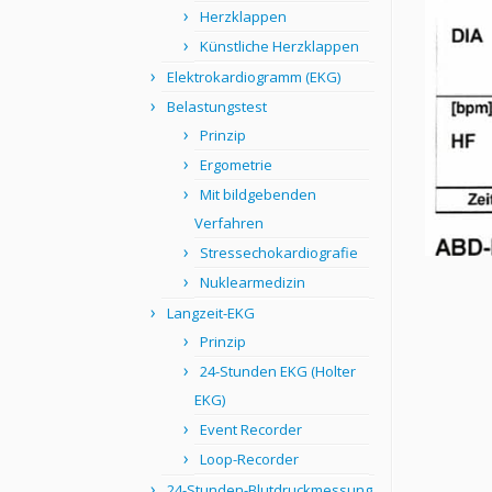
Herzklappen
Künstliche Herzklappen
Elektrokardiogramm (EKG)
Belastungstest
Prinzip
Ergometrie
Mit bildgebenden
Verfahren
Stressechokardiografie
Nuklearmedizin
Langzeit-EKG
Prinzip
24-Stunden EKG (Holter
EKG)
Event Recorder
Loop-Recorder
24-Stunden-Blutdruckmessung