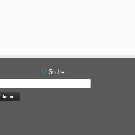
Suche
uche
ach: