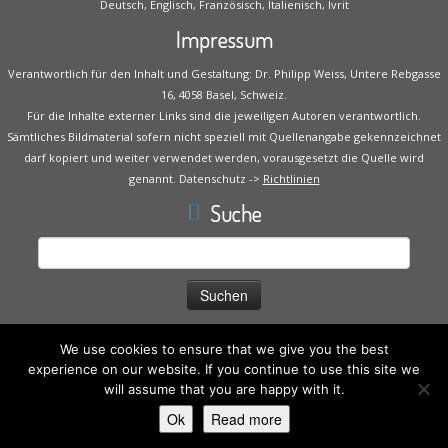
Deutsch, Englisch, Französisch, Italienisch, Ivrit
Impressum
Verantwortlich für den Inhalt und Gestaltung: Dr. Philipp Weiss, Untere Rebgasse
16, 4058 Basel, Schweiz.
Für die Inhalte externer Links sind die jeweiligen Autoren verantwortlich.
Sämtliches Bildmaterial sofern nicht speziell mit Quellenangabe gekennzeichnet
darf kopiert und weiter verwendet werden, vorausgesetzt die Quelle wird
genannt. Datenschutz ->
Richtlinien
Suche
Suche
nach:
We use cookies to ensure that we give you the best
experience on our website. If you continue to use this site we
will assume that you are happy with it.
·
© 2026
Praxis Dr. Philipp Weiss
·
Powered by
·
Ok
Read more
Entworfen mit dem
Customizr-Theme
·