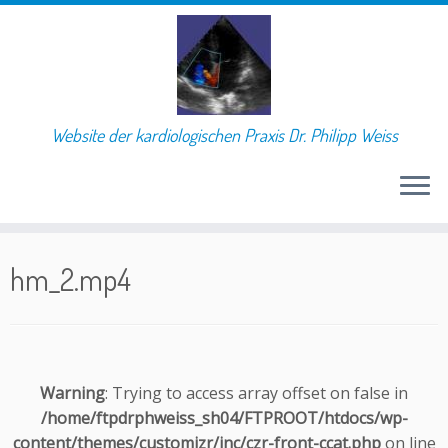
Website der kardiologischen Praxis Dr. Philipp Weiss
Skip
to
hm_2.mp4
content
Warning
: Trying to access array offset on false in
/home/ftpdrphweiss_sh04/FTPROOT/htdocs/wp-
content/themes/customizr/inc/czr-front-ccat.php
on line